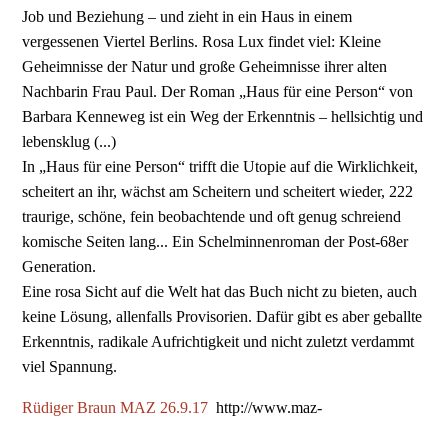
Job und Beziehung – und zieht in ein Haus in einem
vergessenen Viertel Berlins. Rosa Lux findet viel: Kleine
Geheimnisse der Natur und große Geheimnisse ihrer alten
Nachbarin Frau Paul. Der Roman „Haus für eine Person“ von
Barbara Kenneweg ist ein Weg der Erkenntnis – hellsichtig und
lebensklug (...)
In „Haus für eine Person“ trifft die Utopie auf die Wirklichkeit,
scheitert an ihr, wächst am Scheitern und scheitert wieder, 222
traurige, schöne, fein beobachtende und oft genug schreiend
komische Seiten lang... Ein Schelminnenroman der Post-68er
Generation.
Eine rosa Sicht auf die Welt hat das Buch nicht zu bieten, auch
keine Lösung, allenfalls Provisorien. Dafür gibt es aber geballte
Erkenntnis, radikale Aufrichtigkeit und nicht zuletzt verdammt
viel Spannung.
Rüdiger Braun MAZ 26.9.17
http://www.maz-
online.de/Nachrichten/Kultur/Die-Aepfel-im-Garten-der-